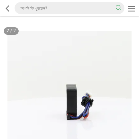
2
/
2