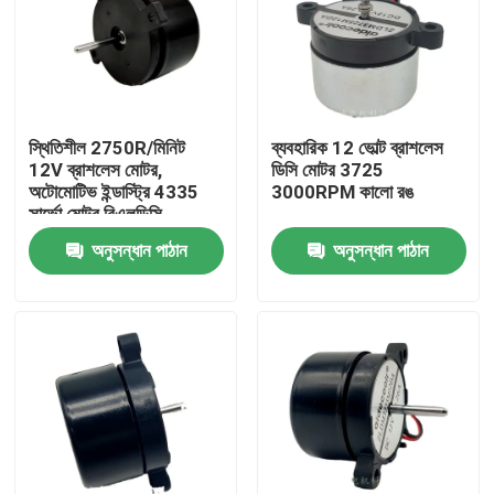
কারখানা ভ্রমণ
মান নিয়ন্ত্রণ
স্থিতিশীল 2750R/মিনিট
ব্যবহারিক 12 ভোল্ট ব্রাশলেস
12V ব্রাশলেস মোটর,
ডিসি মোটর 3725
অটোমোটিভ ইন্ডাস্ট্রি 4335
3000RPM কালো রঙ
আমাদের সাথে যোগাযোগ করুন
সার্ভো মোটর বিএলডিসি
অনুসন্ধান পাঠান
অনুসন্ধান পাঠান
উদ্ধৃতির জন্য আবেদন
কুলিং ব্লোয়ার ফ্যান
ডিসি অক্ষীয় কুলিং ফ্যান
বন্ধনী কুলিং ফ্যান