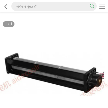
1
/
1