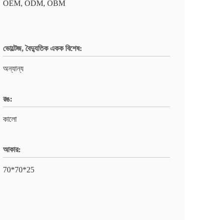
OEM, ODM, OBM
ভোল্টেজ, বৈদ্যুতিক একক বিশেষ:
অন্যান্য
রঙ:
কালো
আকার:
70*70*25