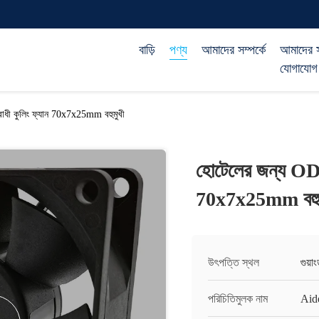
বাড়ি
পণ্য
আমাদের সম্পর্কে
আমাদের 
যোগাযোগ
ী কুলিং ফ্যান 70x7x25mm বহুমুখী
হোটেলের জন্য OD
70x7x25mm বহুম
উৎপত্তি স্থল
গুয়া
পরিচিতিমুলক নাম
Aid