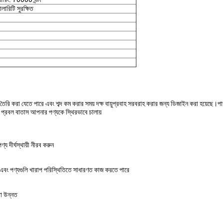
োলারিটি সুরক্ষিত
ৈরি করা যেতে পারে এবং শব্দ কম করার সময় দক্ষ বায়ুপ্রবাহ সরবরাহ করার জন্য ডিজাইন করা হয়েছে।পাখা
ং প্রবল বাতাস আপনার পণ্যকে স্থিরভাবে চালায়
্য দীর্ঘস্থায়ী নীরব করুন
, এবং পণ্যগুলি খারাপ পরিস্থিতিতে সাধারণত কাজ করতে পারে
তা উন্নত