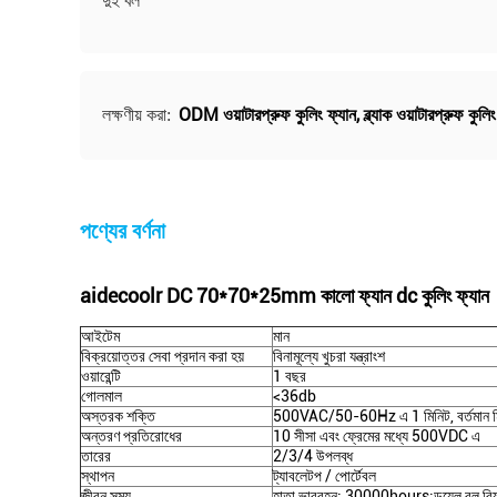
দুই বল
ODM ওয়াটারপ্রুফ কুলিং ফ্যান
,
ব্ল্যাক ওয়াটারপ্রুফ কুলি
লক্ষণীয় করা:
পণ্যের বর্ণনা
aidecoolr DC 70*70*25mm কালো ফ্যান dc কুলিং ফ্যান
আইটেম
মান
বিক্রয়োত্তর সেবা প্রদান করা হয়
বিনামূল্যে খুচরা যন্ত্রাংশ
ওয়ারেন্টি
1 বছর
গোলমাল
<36db
অস্তরক শক্তি
500VAC/50-60Hz এ 1 মিনিট, বর্তমান 
অন্তরণ প্রতিরোধের
10 সীসা এবং ফ্রেমের মধ্যে 500VDC এ
তারের
2/3/4 উপলব্ধ
স্থাপন
ট্যাবলেটপ / পোর্টেবল
জীবন সময়
হাতা ভারবহন: 30000hours;ডুয়েল বল বিয়