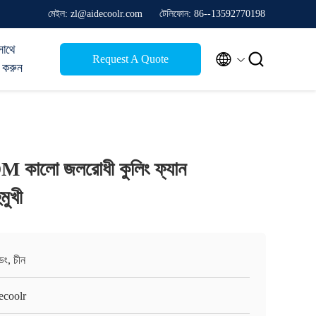
মেইল: zl@aidecoolr.com
টেলিফোন: 86--13592770198
সাথে


Request A Quote
 করুন
M কালো জলরোধী কুলিং ফ্যান
ুখী
ংডং, চীন
ecoolr