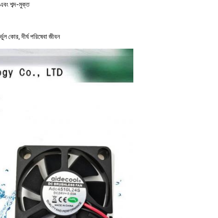
 এবং শব্দ-মুক্ত
র্ভুল কোর, দীর্ঘ পরিষেবা জীবন