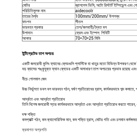
মোটর
ব্রাশলেস ডিসি, অটো রিস্টার্ট ইম্পিডেন্স এবং প
পরিচিতিমুলক নাম
aidecoolr
তারের দৈর্ঘ্য
100mm/200mm/ উপলব্ধ
ফাংশন
শীতল
ভারবহন প্রকার
তেল/জলবাহী/দ্বৈত বল
উপাদান
ফ্রেম এবং ইম্পেল: পিবিটি
আকার
70*70*25 মিমি
ইন্টিগ্রেটেড তাপ অপচয়
একটি জলরোধী কুলিং ফ্যানের ব্লেডগুলি প্লাস্টিক বা ধাতুর মতো বিভিন্ন উপকরণ থেকে ত
বড় ব্যাসের শঙ্কুযুক্ত ফ্যান ব্লেডের একটি অসাধারণ তাপ অপচয়ের প্রভাব রয়েছে এব
নীচে গোলমাল জেদ
উচ্চ নির্ভুলতা ডবল বল ভারবহন গঠন, ঘর্ষণ প্রতিরোধের হ্রাস, কার্যকরভাবে শব্দ কমাতে, পণ
আর্দ্রতা এবং আর্দ্রতা প্রতিরোধ
তিনি বিশেষ জলরোধী স্তর কার্যকরভাবে আর্দ্রতা এবং আর্দ্রতা প্রতিরোধ করতে পারেন
দক্ষ শক্তি
কমপ্যাক্ট গঠন, কম ক্যালোরিফিক মান, কম শক্তি হ্রাস, মোটর গতি এবং চলমান কর্মক্ষম
ক্রমাগত অগ্রগতি